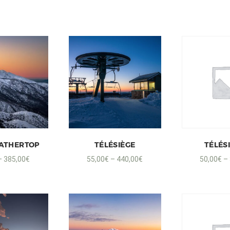
ATHERTOP
TÉLÉSIÈGE
TÉLÉSI
–
385,00
€
55,00
€
–
440,00
€
50,00
€
–