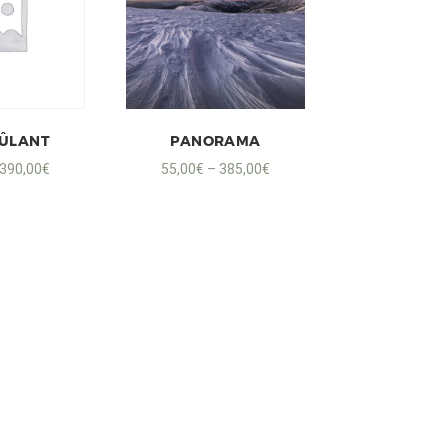
RÛLANT
PANORAMA
390,00
€
55,00
€
–
385,00
€