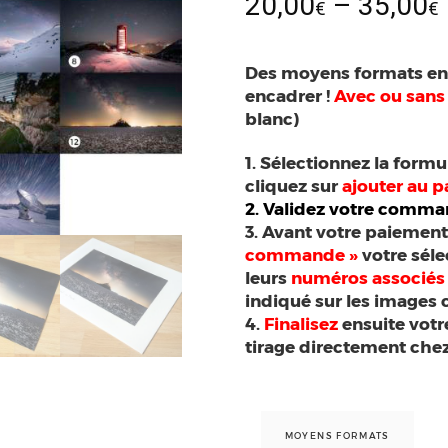
20,00
–
35,00
€
€
Des moyens formats e
encadrer !
Avec ou sans
blanc)
1. Sélectionnez la form
cliquez sur
ajouter au p
2. Validez votre comm
3. Avant votre paiemen
commande »
votre sél
leurs
numéros associés
indiqué sur les images 
4.
Finalisez
ensuite vot
tirage directement chez
MOYENS FORMATS