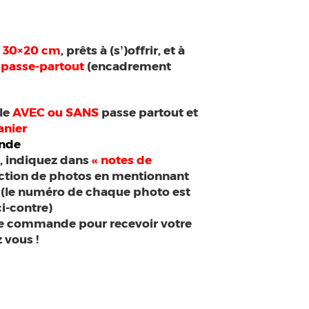
n
30×20 cm
, prêts à (s’)offrir, et à
 passe-partout
(encadrement
ule
AVEC ou SANS
passe partout et
anier
ande
t, indiquez dans
« notes de
ection de photos en mentionnant
(le numéro de chaque photo est
ci-contre)
re commande pour recevoir votre
 vous !