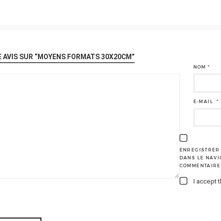
E AVIS SUR “MOYENS FORMATS 30X20CM”
NOM
*
E-MAIL
*
ENREGISTRER 
DANS LE NAV
COMMENTAIRE
I accept 