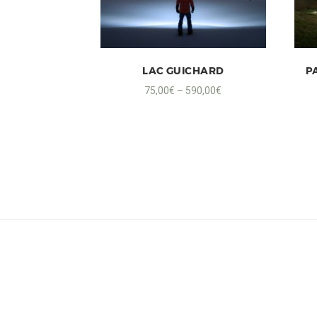
LAC GUICHARD
P
75,00
€
–
590,00
€