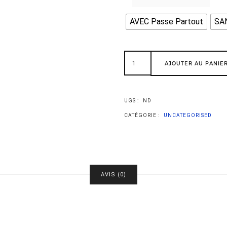
AVEC Passe Partout
SAN
AJOUTER AU PANIE
UGS :
ND
CATÉGORIE :
UNCATEGORISED
AVIS (0)