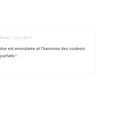
nfirmé)
–
2020-09-07
hie est envoutante et l’harmonie des couleurs
parfaite !