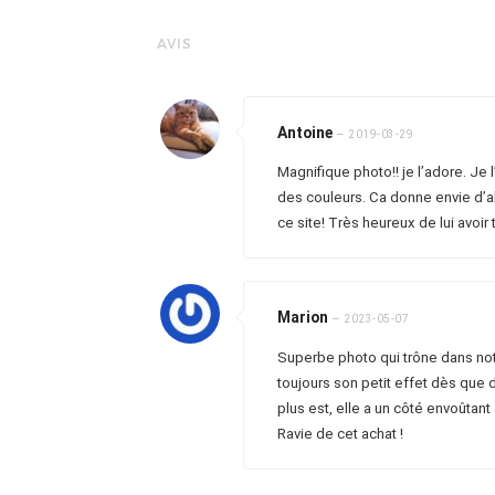
AVIS
Antoine
–
2019-03-29
Magnifique photo!! je l’adore. Je l
des couleurs. Ca donne envie d’al
ce site! Très heureux de lui avoir
Marion
–
2023-05-07
Superbe photo qui trône dans notre
toujours son petit effet dès que d
plus est, elle a un côté envoûtant
Ravie de cet achat !