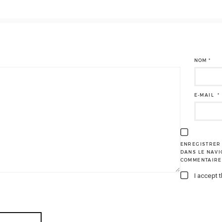
NOM
*
E-MAIL
*
ENREGISTRER 
DANS LE NAV
COMMENTAIRE
I accept 