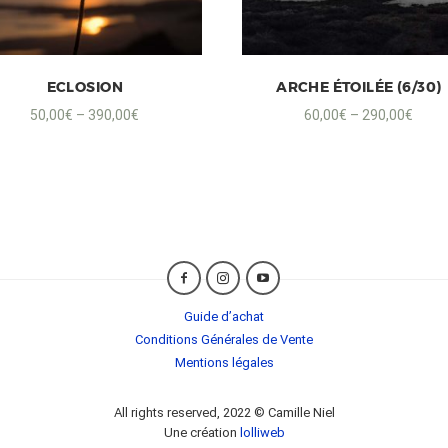
ECLOSION
ARCHE ÉTOILÉE (6/30)
50,00
€
–
390,00
€
60,00
€
–
290,00
€
Guide d’achat
Conditions Générales de Vente
Mentions légales
All rights reserved, 2022 © Camille Niel
Une création
lolliweb