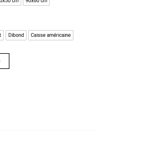
5x50 cm
90x60 cm
t
Dibond
Caisse américaine
R