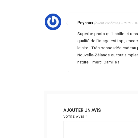
Peyroux
(client confirmé)
–
2020-08
Superbe photo qui habille et resso
qualité de l’image est top , encor
le site . Très bonne idée cadeau
Nouvelle-Zélande ou tout simpl
nature .. merci Camille !
AJOUTER UN AVIS
VOTRE AVIS
*