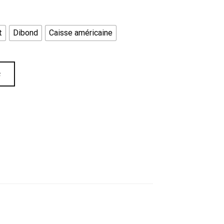
t
Dibond
Caisse américaine
R