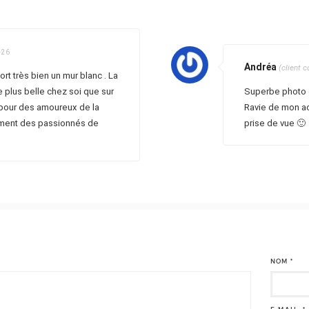
-26
Andréa
(client 
rt très bien un mur blanc . La
e plus belle chez soi que sur
Superbe photo q
 pour des amoureux de la
Ravie de mon ac
ement des passionnés de
prise de vue 🙂
NOM
*