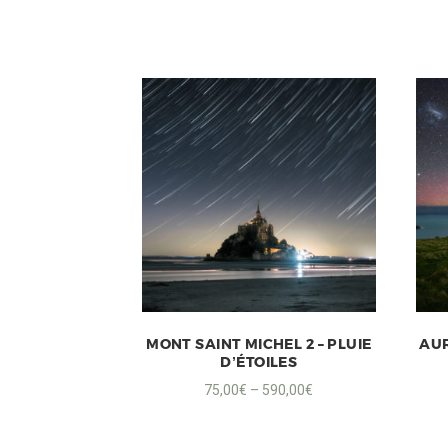
MONT SAINT MICHEL 2 – PLUIE
AUR
D’ÉTOILES
75,00
€
–
590,00
€