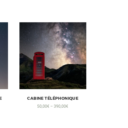
E
CABINE TÉLÉPHONIQUE
50,00
€
–
390,00
€