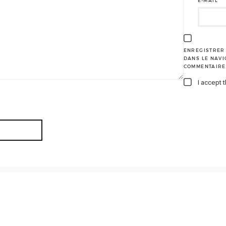
E-MAIL
*
ENREGISTRER 
DANS LE NAV
COMMENTAIRE
I accept 