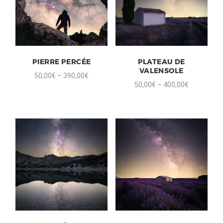
PIERRE PERCÉE
PLATEAU DE
VALENSOLE
50,00
€
–
390,00
€
50,00
€
–
400,00
€