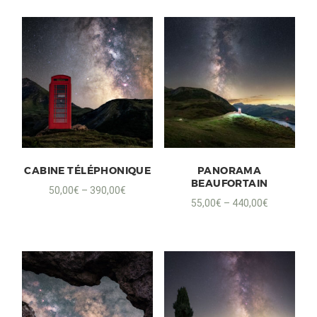
CABINE TÉLÉPHONIQUE
PANORAMA
BEAUFORTAIN
50,00
€
–
390,00
€
55,00
€
–
440,00
€